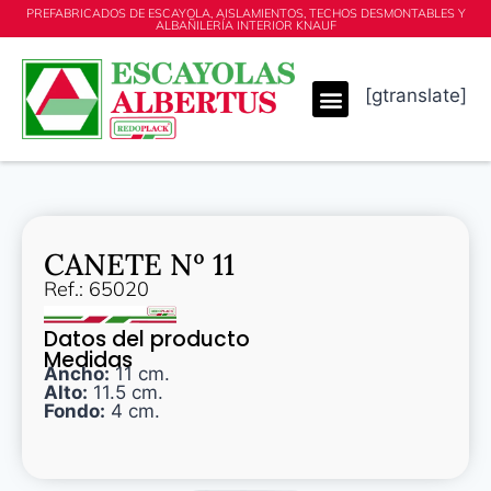
PREFABRICADOS DE ESCAYOLA, AISLAMIENTOS, TECHOS DESMONTABLES Y
ALBAÑILERÍA INTERIOR KNAUF
[gtranslate]
CANETE Nº 11
Ref.: 65020
Datos del producto
Medidas
Ancho:
11 cm.
Alto:
11.5 cm.
Fondo:
4 cm.