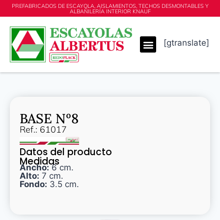
PREFABRICADOS DE ESCAYOLA, AISLAMIENTOS, TECHOS DESMONTABLES Y
ALBAÑILERÍA INTERIOR KNAUF
[gtranslate]
BASE Nº8
Ref.: 61017
Datos del producto
Medidas
Ancho:
6 cm.
Alto:
7 cm.
Fondo:
3.5 cm.