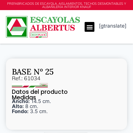
PREFABRICADOS DE ESCAYOLA, AISLAMIENTOS, TECHOS DESMONTABLES Y
ALBAÑILERÍA INTERIOR KNAUF
[gtranslate]
BASE Nº 25
Ref.: 61034
Datos del producto
Medidas
Ancho:
14.5 cm.
Alto:
8 cm.
Fondo:
3.5 cm.