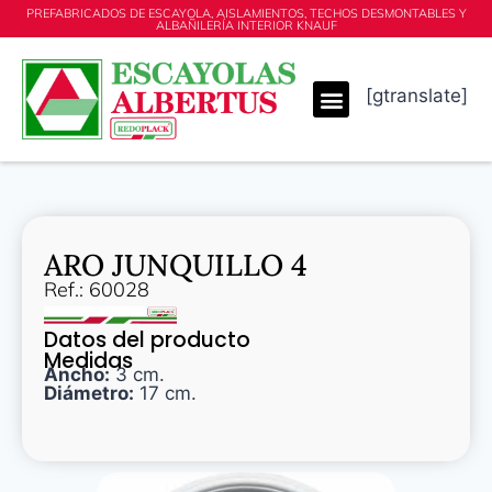
PREFABRICADOS DE ESCAYOLA, AISLAMIENTOS, TECHOS DESMONTABLES Y
ALBAÑILERÍA INTERIOR KNAUF
[gtranslate]
ARO JUNQUILLO 4
Ref.: 60028
Datos del producto
Medidas
Ancho:
3 cm.
Diámetro:
17 cm.