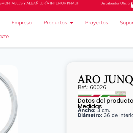
SMONTABLES Y ALBAÑILERÍA INTERIOR KNAUF
Distribuidor Oficial
Empresa
Productos
Proyectos
Sopor
acto
ARO JUNQ
Ref.: 60026
Datos del product
Medidas
Ancho:
3 cm.
Diámetro:
36 de interi