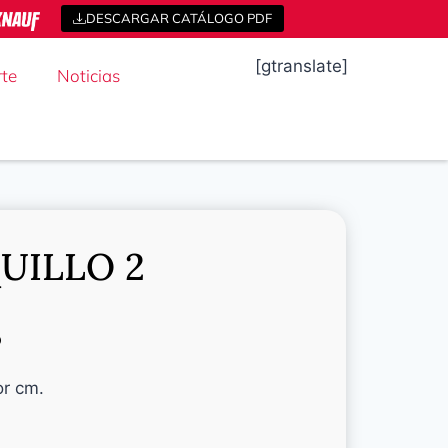
DESCARGAR CATÁLOGO PDF
[gtranslate]
te
Noticias
UILLO 2
o
or cm.