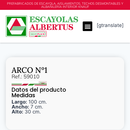
PREFABRICADOS DE ESCAYOLA, AISLAMIENTOS, TECHOS DESMONTABLES Y
ALBAÑILERÍA INTERIOR KNAUF
[gtranslate]
ARCO Nº1
Ref.: 59010
Datos del producto
Medidas
Largo:
100 cm.
Ancho:
7 cm.
Alto:
30 cm.