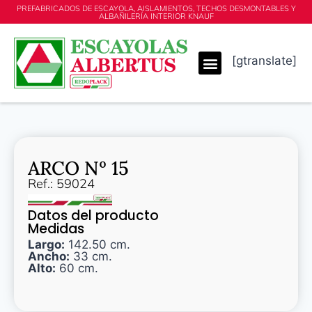
PREFABRICADOS DE ESCAYOLA, AISLAMIENTOS, TECHOS DESMONTABLES Y
ALBAÑILERÍA INTERIOR KNAUF
[gtranslate]
ARCO Nº 15
Ref.: 59024
Datos del producto
Medidas
Largo:
142.50 cm.
Ancho:
33 cm.
Alto:
60 cm.