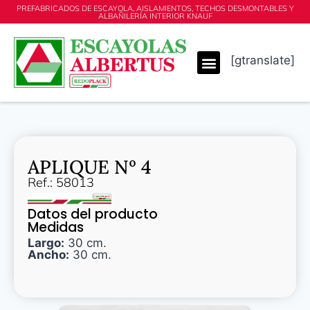
PREFABRICADOS DE ESCAYOLA, AISLAMIENTOS, TECHOS DESMONTABLES Y
ALBAÑILERÍA INTERIOR KNAUF
[gtranslate]
APLIQUE Nº 4
Ref.: 58013
Datos del producto
Medidas
Largo:
30 cm.
Ancho:
30 cm.