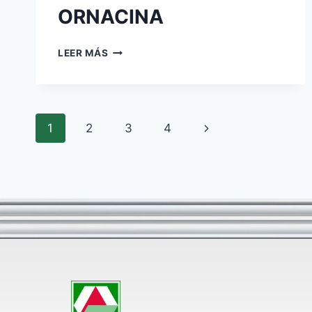
ORNACINA
LEER MÁS
1
2
3
4