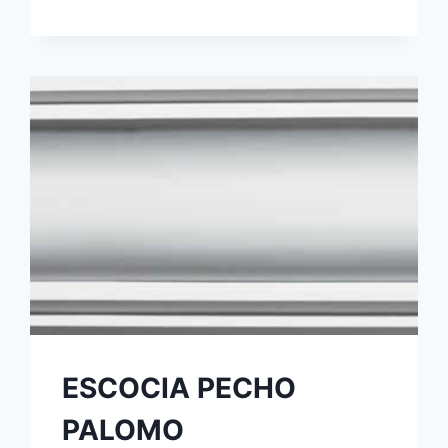
ESCOCIA PECHO
PALOMO