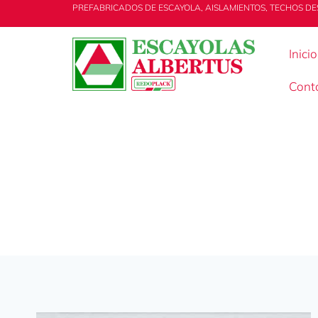
PREFABRICADOS DE ESCAYOLA, AISLAMIENTOS, TECHOS DE
Inicio
Cont