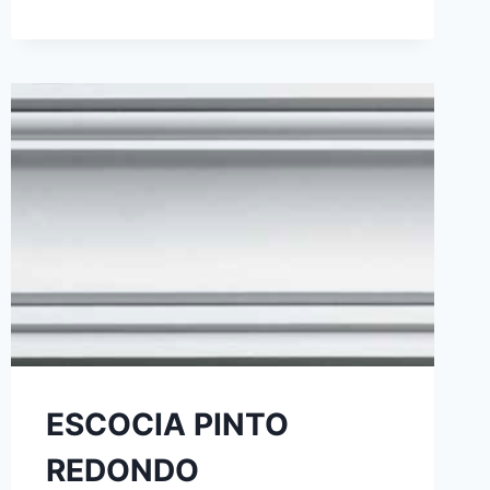
ESCOCIA PINTO
REDONDO