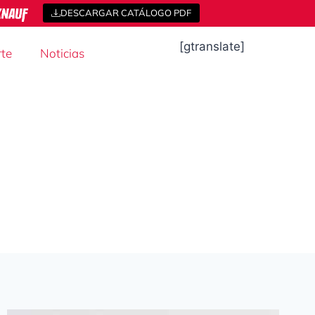
DESCARGAR CATÁLOGO PDF
[gtranslate]
te
Noticias