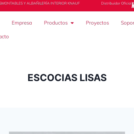
SMONTABLES Y ALBAÑILERÍA INTERIOR KNAUF
Distribuidor Oficial
Empresa
Productos
Proyectos
Sopor
acto
ESCOCIAS LISAS