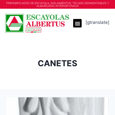
PREFABRICADOS DE ESCAYOLA, AISLAMIENTOS, TECHOS DESMONTABLES Y
ALBAÑILERÍA INTERIOR KNAUF
[gtranslate]
CANETES