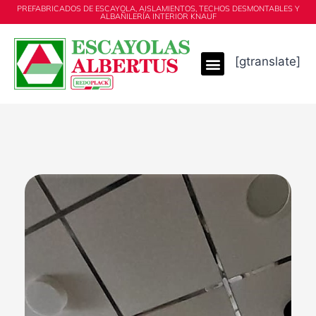
PREFABRICADOS DE ESCAYOLA, AISLAMIENTOS, TECHOS DESMONTABLES Y
ALBAÑILERÍA INTERIOR KNAUF
[gtranslate]